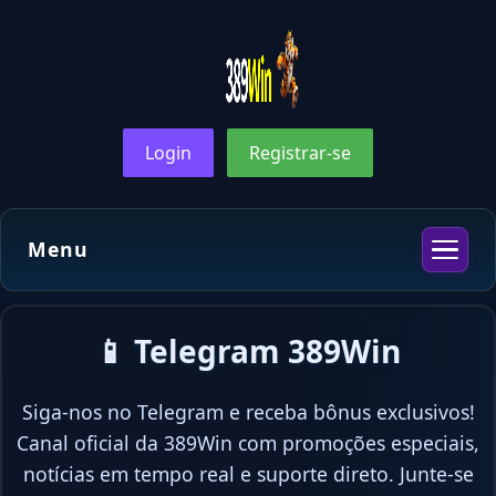
Login
Registrar-se
Menu
📱 Telegram 389Win
Siga-nos no Telegram e receba bônus exclusivos!
Canal oficial da 389Win com promoções especiais,
notícias em tempo real e suporte direto. Junte-se