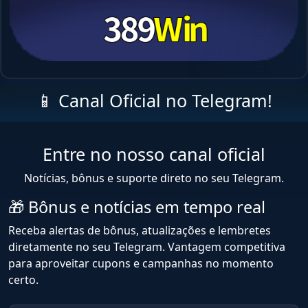
📱 Canal Oficial no Telegram!
Entre no nosso canal oficial
Notícias, bônus e suporte direto no seu Telegram.
🎁 Bônus e notícias em tempo real
Receba alertas de bônus, atualizações e lembretes
diretamente no seu Telegram. Vantagem competitiva
para aproveitar cupons e campanhas no momento
certo.