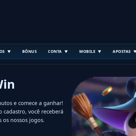
OS
BÔNUS
CONTA
MOBILE
APOSTAS
Win
nutos e comece a ganhar!
o cadastro, você receberá
s os nossos jogos.