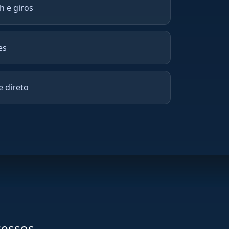
h e giros
es
e direto
cessos