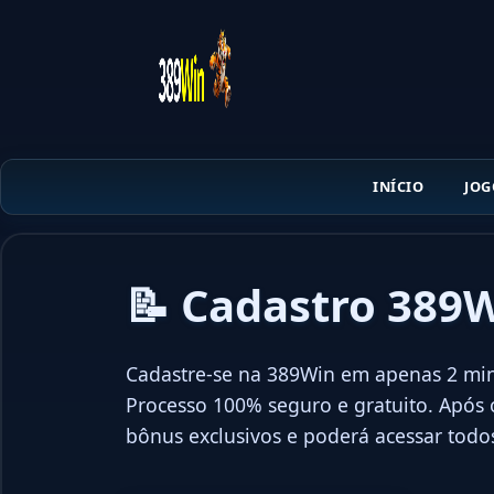
INÍCIO
JOG
📝 Cadastro 389
Cadastre-se na 389Win em apenas 2 mi
Processo 100% seguro e gratuito. Após 
bônus exclusivos e poderá acessar todo