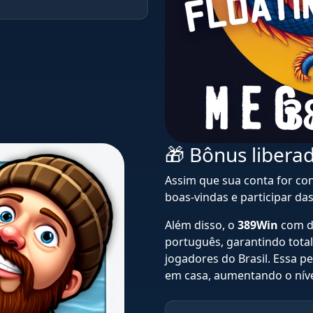
🎁 Bônus libera
Assim que sua conta for co
boas-vindas e participar da
Além disso, o
389Win
com​ d
português, garantindo total
jogadores do Brasil. Essa p
em casa, aumentando o nível