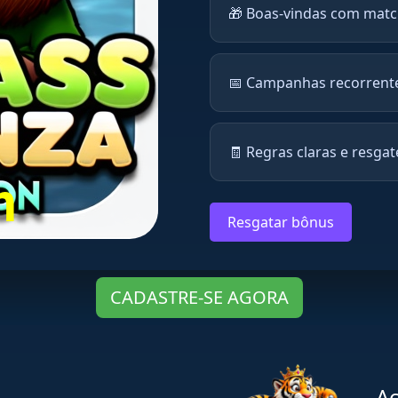
🎁 Boas‑vindas com matc
📅 Campanhas recorrent
🧾 Regras claras e resgat
Resgatar bônus
CADASTRE-SE AGORA
A