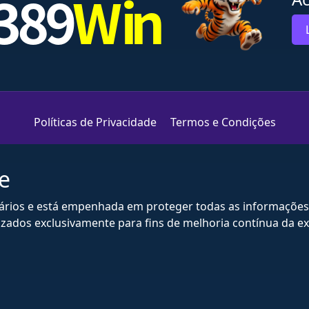
Políticas de Privacidade
Termos e Condições
de
uários e está empenhada em proteger todas as informações
lizados exclusivamente para fins de melhoria contínua da e