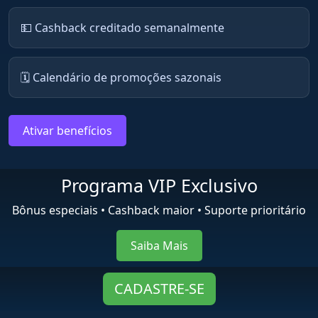
💵 Cashback creditado semanalmente
🗓️ Calendário de promoções sazonais
Ativar benefícios
Programa VIP Exclusivo
Bônus especiais • Cashback maior • Suporte prioritário
Saiba Mais
CADASTRE-SE