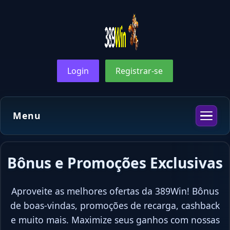
Login
Registrar-se
Menu
Bônus e Promoções Exclusivas
Aproveite as melhores ofertas da 389Win! Bônus
de boas-vindas, promoções de recarga, cashback
e muito mais. Maximize seus ganhos com nossas