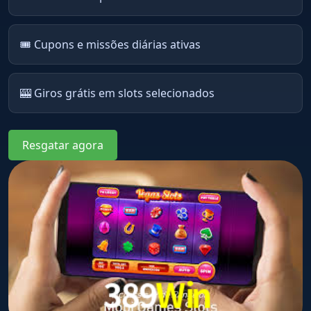
🎟️ Cupons e missões diárias ativas
🎰 Giros grátis em slots selecionados
Resgatar agora