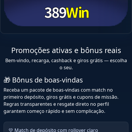
Promoções ativas e bônus reais
Bem-vindo, recarga, cashback e giros grátis — escolha
o seu.
🎁 Bônus de boas-vindas
Receba um pacote de boas‑vindas com match no
primeiro depósito, giros grátis e cupons de missão.
Regras transparentes e resgate direto no perfil
garantem começo rápido e sem complicação.
💛 Match de depósito com rollover claro