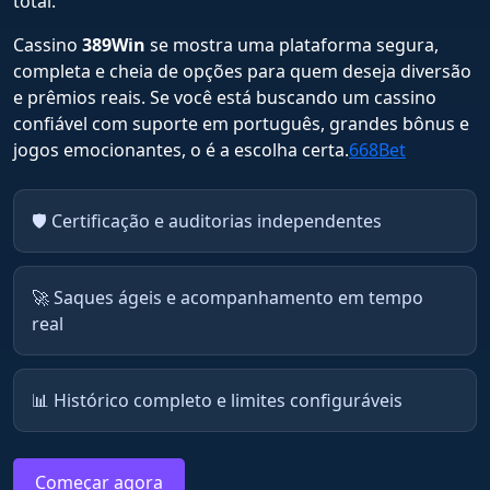
total.
Cassino
389Win
se mostra uma plataforma segura,
completa e cheia de opções para quem deseja diversão
e prêmios reais. Se você está buscando um cassino
confiável com suporte em português, grandes bônus e
jogos emocionantes, o é a escolha certa.
668Bet
🛡️ Certificação e auditorias independentes
🚀 Saques ágeis e acompanhamento em tempo
real
📊 Histórico completo e limites configuráveis
Começar agora