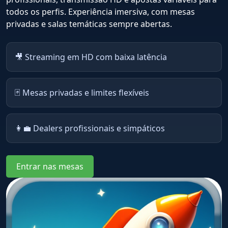
todos os perfis. Experiência imersiva, com mesas
privadas e salas temáticas sempre abertas.
🎥 Streaming em HD com baixa latência
🃏 Mesas privadas e limites flexíveis
👩‍💼 Dealers profissionais e simpáticos
Entrar nas mesas